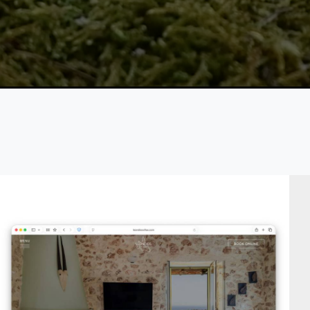
Leondios Villas
VIEW DETAILS