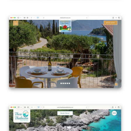
Foki Beach House
VIEW DETAILS
Thea Thalassa Kefalonia